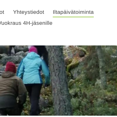
ot
Yhteystiedot
Iltapäivätoiminta
Vuokraus 4H-jäsenille