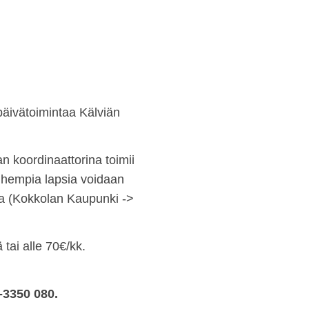
apäivätoimintaa Kälviän
n koordinaattorina toimii
vanhempia lapsia voidaan
lla (Kokkolan Kaupunki ->
tai alle 70€/kk.
4-3350 080.