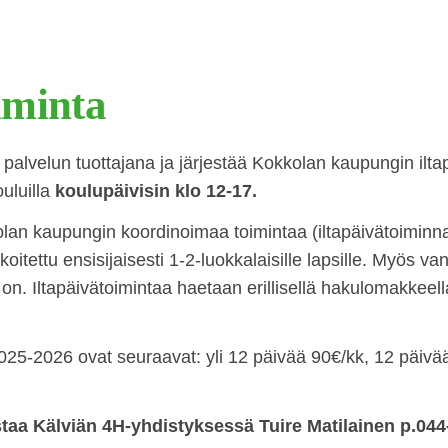
iminta
 palvelun tuottajana ja järjestää Kokkolan kaupungin ilt
ouluilla
koulupäivisin klo 12-17.
olan kaupungin koordinoimaa toimintaa (iltapäivätoiminna
rkoitettu ensisijaisesti 1-2-luokkalaisille lapsille. Myös 
a on. Iltapäivätoimintaa haetaan erillisellä hakulomakkee
025-2026 ovat seuraavat: yli 12 päivää 90€/kk, 12 päivää 
staa Kälviän 4H-yhdistyksessä Tuire Matilainen p.04