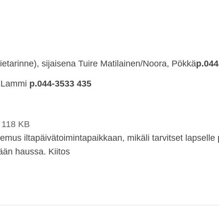
ietarinne), sijaisena Tuire Matilainen/Noora, Pökkä
p.044
i Lammi
p.044-3533 435
118 KB
kemus iltapäivätoimintapaikkaan, mikäli tarvitset lapselle 
ään haussa. Kiitos