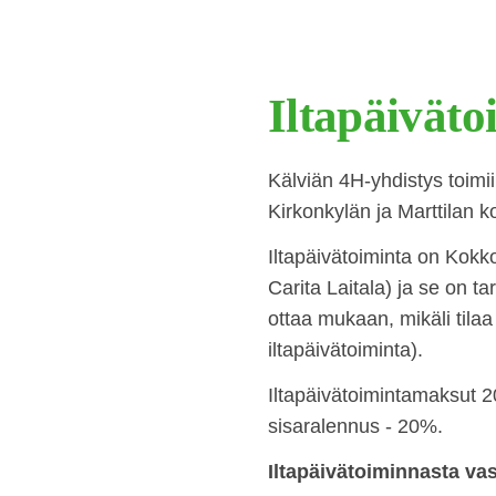
Iltapäiväto
Kälviän 4H-yhdistys toimii
Kirkonkylän ja Marttilan k
Iltapäivätoiminta on Kokk
Carita Laitala) ja se on ta
ottaa mukaan, mikäli tila
iltapäivätoiminta).
Iltapäivätoimintamaksut 2
sisaralennus - 20%.
Iltapäivätoiminnasta va